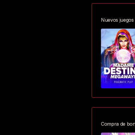
Nuevos juegos
Compra de boni