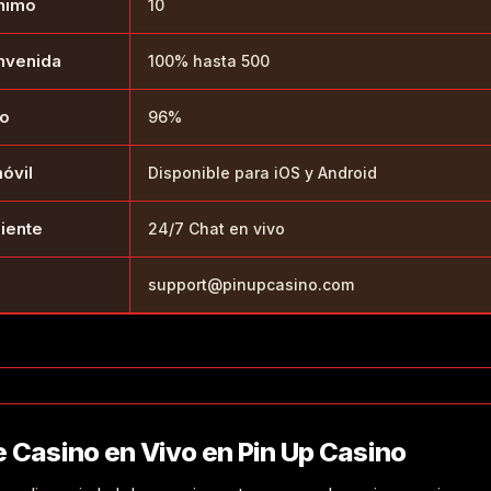
nimo
10
nvenida
100% hasta 500
go
96%
óvil
Disponible para iOS y Android
liente
24/7 Chat en vivo
support@pinupcasino.com
 Casino en Vivo en Pin Up Casino