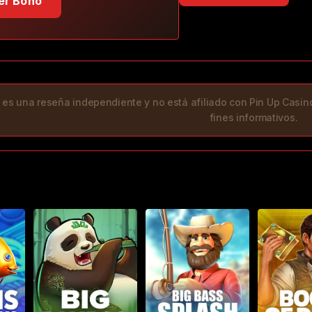
er Bono
b es una reseña independiente y no está afiliado con Pin Up Casin
fines informativos.