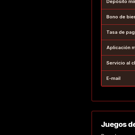
Depósito mí
Bono de bie
Tasa de pa
Aplicación m
Servicio al c
E-mail
Juegos de