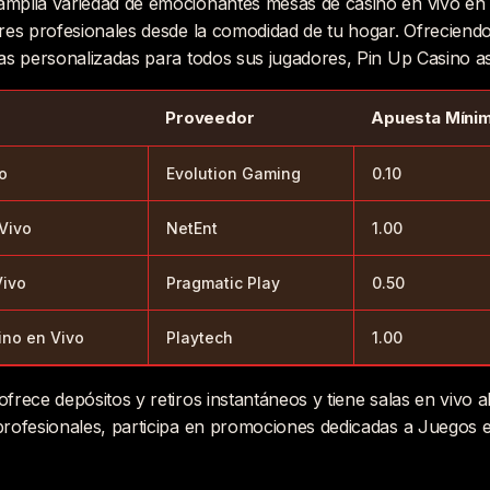
mplia variedad de emocionantes mesas de casino en vivo en 
res profesionales desde la comodidad de tu hogar. Ofreciend
as personalizadas para todos sus jugadores, Pin Up Casino as
Proveedor
Apuesta Míni
o
Evolution Gaming
0.10
Vivo
NetEnt
1.00
Vivo
Pragmatic Play
0.50
ino en Vivo
Playtech
1.00
frece depósitos y retiros instantáneos y tiene salas en vivo a
profesionales, participa en promociones dedicadas a Juegos 