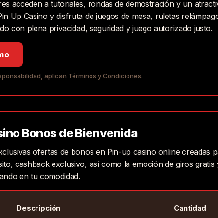
s acceden a tutoriales, rondas de demostración y un atracti
in Up Casino y disfruta de juegos de mesa, ruletas relámpag
odo con plena privacidad, seguridad y juego autorizado justo.
mo
sponsabilidad, aplican Términos y Condiciones.
sino Bonos de Bienvenida
xclusivas ofertas de bonos en Pin-up casino online creadas 
to, cashback exclusivo, así como la emoción de giros gratis 
ando en tu comodidad.
Descripción
Cantidad