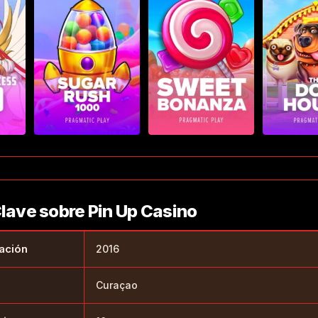
Clave sobre Pin Up Casino
ación
2016
Curaçao