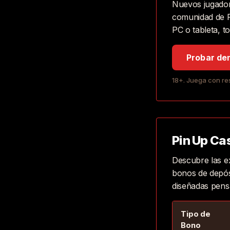
Nuevos jugadore
comunidad de P
PC o tableta, t
Probar de
18+. Juega con re
Pin Up Ca
Descubre las e
bonos de depósi
diseñadas pens
Tipo de
Bono